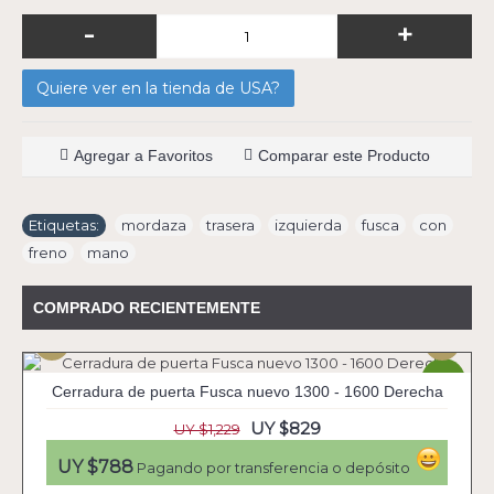
-
+
Quiere ver en la tienda de USA?
Agregar a Favoritos
Comparar este Producto
Etiquetas:
mordaza
,
trasera
,
izquierda
,
fusca
,
con
,
freno
,
mano
COMPRADO RECIENTEMENTE
-33%
Cerradura de puerta Fusca nuevo 1300 - 1600 Derecha
UY $829
UY $1,229
UY $788
Pagando por transferencia o depósito