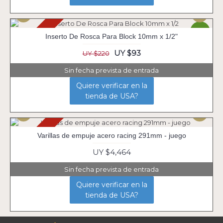
Agotado
-58%
Inserto De Rosca Para Block 10mm x 1/2"
UY $93
UY $220
Sin fecha prevista de entrada
Quiere verificar en la
tienda de USA?
Agotado
Varillas de empuje acero racing 291mm - juego
UY $4,464
Sin fecha prevista de entrada
Quiere verificar en la
tienda de USA?