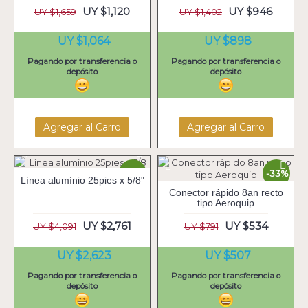
UY $1,120
UY $946
UY $1,659
UY $1,402
UY $1,064
UY $898
Pagando por transferencia o
Pagando por transferencia o
depósito
depósito
Agregar al Carro
Agregar al Carro
-33%
-33%
Línea alumínio 25pies x 5/8"
Conector rápido 8an recto
tipo Aeroquip
UY $2,761
UY $534
UY $4,091
UY $791
UY $2,623
UY $507
Pagando por transferencia o
Pagando por transferencia o
depósito
depósito