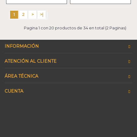
1
2
>
>|
Pagina 1 con 20 productos de 34 en total (2 Paginas)
INFORMACIÓN
ATENCIÓN AL CLIENTE
ÁREA TÉCNICA
CUENTA