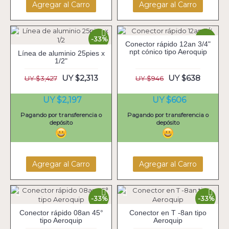
Agregar al Carro
Agregar al Carro
-33%
-33%
Conector rápido 12an 3/4"
npt cónico tipo Aeroquip
Línea de aluminio 25pies x
1/2"
UY $2,313
UY $638
UY $3,427
UY $946
UY $2,197
UY $606
Pagando por transferencia o
Pagando por transferencia o
depósito
depósito
Agregar al Carro
Agregar al Carro
-33%
-33%
Conector rápido 08an 45°
Conector en T -8an tipo
tipo Aeroquip
Aeroquip