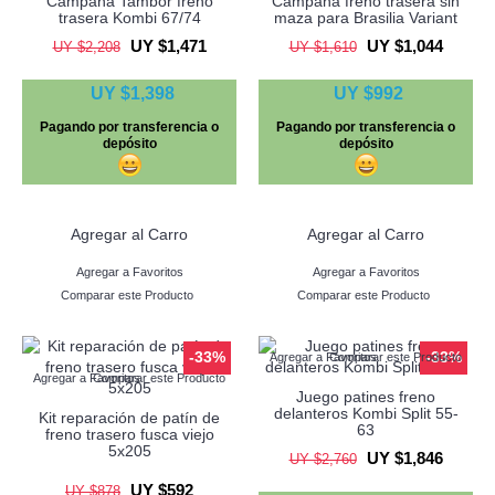
Campana Tambor freno
Campana freno trasera sin
trasera Kombi 67/74
maza para Brasilia Variant
UY $1,471
UY $1,044
UY $2,208
UY $1,610
UY $1,398
UY $992
Pagando por transferencia o
Pagando por transferencia o
depósito
depósito
Agregar al Carro
Agregar al Carro
Agregar a Favoritos
Agregar a Favoritos
Comparar este Producto
Comparar este Producto
-33%
-33%
Agregar a Favoritos
Comparar este Producto
Agregar a Favoritos
Comparar este Producto
Juego patines freno
delanteros Kombi Split 55-
Kit reparación de patín de
63
freno trasero fusca viejo
5x205
UY $1,846
UY $2,760
UY $592
UY $878