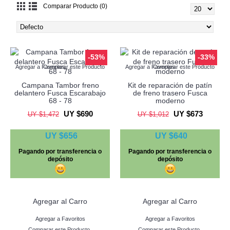
Comparar Producto (0)
-53%
-33%
Agregar a Favoritos
Comparar este Producto
Agregar a Favoritos
Comparar este Producto
Campana Tambor freno
Kit de reparación de patín
delantero Fusca Escarabajo
de freno trasero Fusca
68 - 78
moderno
UY $690
UY $673
UY $1,472
UY $1,012
UY $656
UY $640
Pagando por transferencia o
Pagando por transferencia o
depósito
depósito
Agregar al Carro
Agregar al Carro
Agregar a Favoritos
Agregar a Favoritos
Comparar este Producto
Comparar este Producto