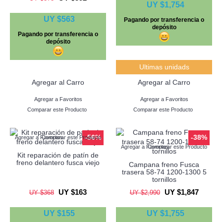
UY $1,754
UY $563
Pagando por transferencia o
depósito
Pagando por transferencia o
depósito
Ultimas unidads
Agregar al Carro
Agregar al Carro
Agregar a Favoritos
Agregar a Favoritos
Comparar este Producto
Comparar este Producto
-56%
-38%
Agregar a Favoritos
Comparar este Producto
Agregar a Favoritos
Comparar este Producto
Kit reparación de patín de
freno delantero fusca viejo
Campana freno Fusca
trasera 58-74 1200-1300 5
tornillos
UY $163
UY $1,847
UY $368
UY $2,990
UY $155
UY $1,755