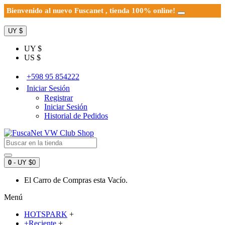
Bienvenido al nuevo Fuscanet , tienda 100% online!
UY $
UY $
US $
+598 95 854222
Iniciar Sesión
Registrar
Iniciar Sesión
Historial de Pedidos
0
- UY $0
El Carro de Compras esta Vacío.
Menú
HOTSPARK
+
+Reciente
+