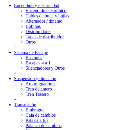
+
Encendido y electricidad
Encendido electrónico
Cables de bujia y bujias
Alternador / dinamo
Bobinas
Distribuidores
Tapas de distribuidor
Otros
+
Sistema de Escape
Bastones
Escapes 4 a 1
Silenciadores y Otros
+
Suspensión y direccion
Amortiguadores
Tren delantero
Tren Trasero
+
Transmisión
Embrague
Caja de cambios
Kits caja fija
Palanca de cambios