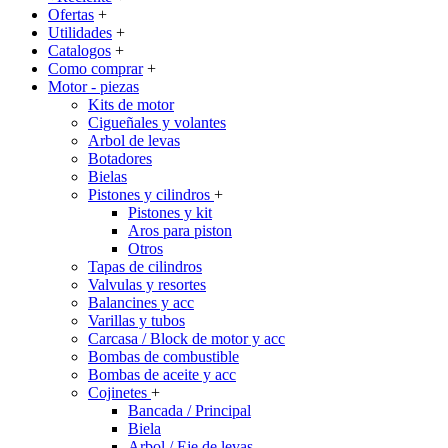
Ofertas
+
Utilidades
+
Catalogos
+
Como comprar
+
Motor - piezas
Kits de motor
Cigueñales y volantes
Arbol de levas
Botadores
Bielas
Pistones y cilindros
+
Pistones y kit
Aros para piston
Otros
Tapas de cilindros
Valvulas y resortes
Balancines y acc
Varillas y tubos
Carcasa / Block de motor y acc
Bombas de combustible
Bombas de aceite y acc
Cojinetes
+
Bancada / Principal
Biela
Arbol / Eje de levas