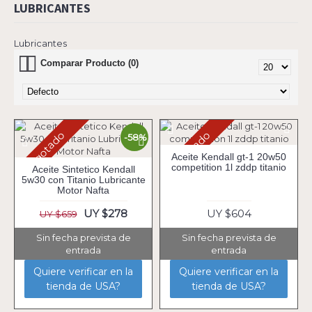
LUBRICANTES
Lubricantes
Comparar Producto (0)
Agotado
Agotado
-58%
Aceite Kendall gt-1 20w50
competition 1l zddp titanio
Aceite Sintetico Kendall
5w30 con Titanio Lubricante
Motor Nafta
UY $278
UY $604
UY $659
Sin fecha prevista de
Sin fecha prevista de
entrada
entrada
Quiere verificar en la
Quiere verificar en la
tienda de USA?
tienda de USA?