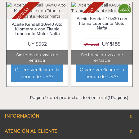
Agotado
Agotado
-64%
Aceite Kendall 10w30 con
Titanio Lubricante Motor
Aceite Kendall 10w40 Alto
Nafta
Kilometraje con Titanio
Lubricante Motor Nafta
UY $552
UY $185
UY $521
Sin fecha prevista de
Sin fecha prevista de
entrada
entrada
Quiere verificar en la
Quiere verificar en la
tienda de USA?
tienda de USA?
Pagina 1 con 4 productos de 4 en total (1 Paginas)
INFORMACIÓN
ATENCIÓN AL CLIENTE