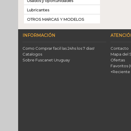
Usados y oportunidades
Lubricantes
OTROS MARCAS Y MODELOS
INFORMACIÓN
ATENCIÓ
Como Comprar facil las 24hs los 7 dias!
Contacto
Catalogos
Mapa del S
Sobre Fuscanet Uruguay
Ofertas
Favoritos (
+Reciente