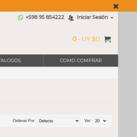
+598 95 854222
Iniciar Sesión
0
- UY $0
TALOGOS
COMO COMPRAR
Ordenar Por:
Ver: