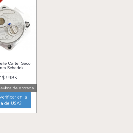
ite Carter Seco
mm Schadek
 $3,983
revista de entrada
erificar en la
da de USA?