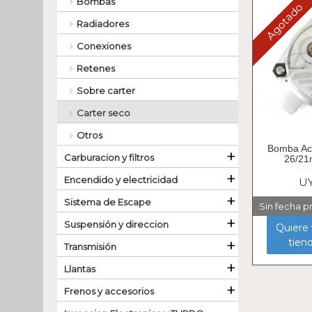
Bombas
Agotado
Radiadores
Conexiones
Retenes
Sobre carter
Carter seco
Otros
Bomba Ace
+
Carburacion y filtros
26/21
+
Encendido y electricidad
UY
+
Sistema de Escape
Sin fecha p
+
Suspensión y direccion
Quiere v
+
tien
Transmisión
+
Llantas
+
Frenos y accesorios