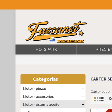
HOTSPARK
+RECIE
Categorias
CARTER S
+
Motor - piezas
Carter seco
+
Motor - accesorios
C
-
Motor - sistema aceite