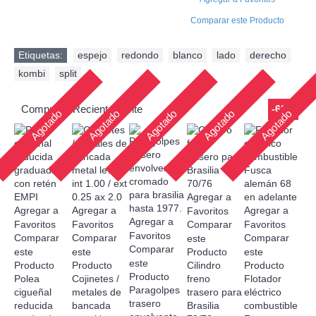
Comparar este Producto
Etiquetas:
espejo
,
redondo
,
blanco
,
lado
,
derecho
,
kombi
,
split
Comprado Recientemente
-68%
Agotado
Agotado
Agotado
Agotado
Agotado
Agregar a
Agregar a
Agregar a
Agregar a
Favoritos
Agregar a
Favoritos
Favoritos
Comparar
Favoritos
Favoritos
Comparar
Comparar
Comparar
este
Comparar
este
este
Producto
este
este
Producto
Producto
Cilindro
Producto
Producto
Polea
Cojinetes /
freno
Flotador
Paragolpes
cigueñal
metales de
trasero para
eléctrico
trasero
reducida
bancada
Brasilia
combustible