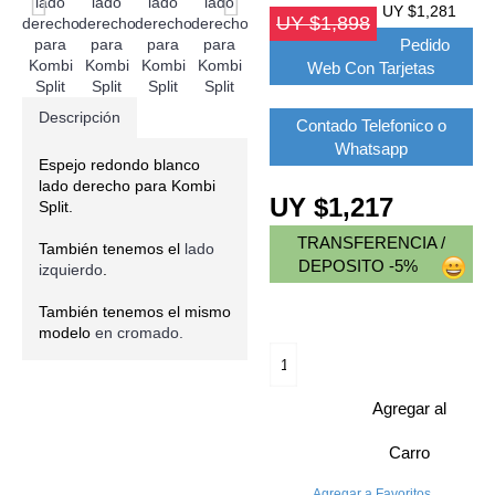
UY $1,281
UY $1,898
Pedido
Web Con Tarjetas
Descripción
Contado Telefonico o
Whatsapp
Espejo redondo blanco
lado derecho para Kombi
UY $1,217
Split.
TRANSFERENCIA /
También tenemos el
lado
DEPOSITO -5%
izquierdo
.
También tenemos el mismo
modelo
en cromado.
Agregar al
Carro
Agregar a Favoritos