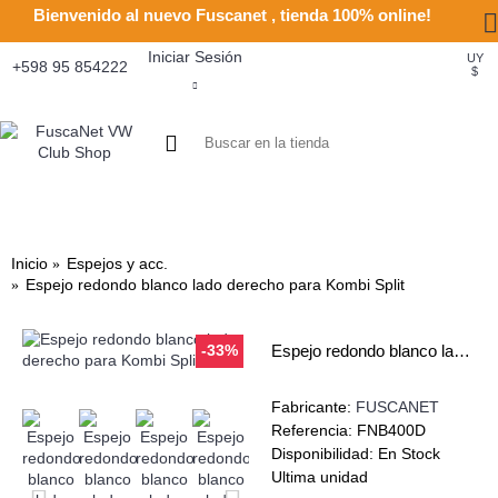
Bienvenido al nuevo Fuscanet , tienda 100% online!
Iniciar Sesión
UY
+598 95 854222
$
0
- UY $0
HOTSPARK
+RECIENTE
OFERTAS
UTILIDADES
CATALOGOS
COMO COMPRAR
MOTOR - PIEZAS
MOTOR - ACCESORIOS
MOTOR - SISTEMA ACEITE
CARBURACION Y FILTROS
ENCENDIDO Y ELECTRICIDAD
SISTEMA DE ESCAPE
SUSPENSIÓN Y DIRECCION
TRANSMISIÓN
LLANTAS
FRENOS Y ACCESORIOS
INYECCION ELECTRONICA Y 
CONEXIONES RAPIDAS
INSTRUMENTAL Y ACCES
FAROS Y ACCESORIOS
GOMAS, JUNTAS Y AC
ESPEJOS Y ACC.
TAPIZADOS Y ACC
INTERIOR
CONVERTIBL
PIEZAS DE 
EXTERIO
HERRA
CLUB 
US
L
Inicio
Espejos y acc.
Espejo redondo blanco lado derecho para Kombi Split
-33%
Espejo redondo blanco lado derecho para Kombi Split
Fabricante:
FUSCANET
Referencia:
FNB400D
Disponibilidad:
En Stock
Ultima unidad