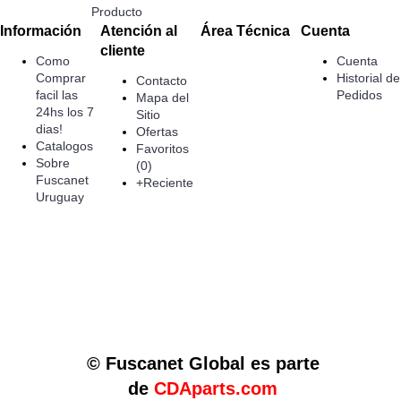
Producto
Información
Atención al
Área Técnica
Cuenta
cliente
Como
Cuenta
Comprar
Historial de
Contacto
facil las
Pedidos
Mapa del
24hs los 7
Sitio
dias!
Ofertas
Catalogos
Favoritos
Sobre
(
0
)
Fuscanet
+Reciente
Uruguay
© Fuscanet Global
es parte
de
CDAparts.com