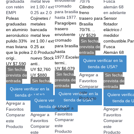
envolvente
graduada
metal leve
70/76
Fusca
cromado
con retén
int 1.00 / ext
Cilindro
alemán 68
para brasilia
EMPI
0.25 ax 2.0
freno
en adelante
hasta 1977.
Poleas
Cojinetes /
trasero para
Sensor
Paragolpes
graduadas
metales
Brasilia
flotador
trasero
en aluminio
bancada
70/76. ..
eláctrico /
envolvente
aeronáutico
metal leve
UY $529
medidor
cromado
pulido.33%
int 1.00 / ext
Sin fecha
combustible.Pa
para brasilia
mas liviana
0.25 ax
prevista de
Fusca
hasta
que la polea
2.0.Producto
entrada
Alemán 68
1977.Excelentes
origi..
nuevo Stock
en
Quiere verificar en la
termi..
UY $7,590
anti..
adelante.V..
tienda de USA?
UY $6,079
Sin fecha
UY $2,760
UY $3,956
Sin fecha
Agregar a
prevista de
UY $880
Sin fecha
prevista de
entrada
Sin fecha
prevista de
Favoritos
entrada
prevista de
entrada
Comparar
Quiere verificar en la
entrada
este
Quiere verificar en la
Quiere verific
tienda de USA?
Producto
tienda de USA?
Quiere verificar en la
tienda de 
Agregar a
tienda de USA?
Agregar a
Agregar a
Favoritos
Favoritos
Agregar a
Comparar
Favoritos
Comparar
Favoritos
Comparar
este
este
Comparar
Producto
este
Producto
este
Producto