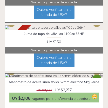
Sin fecha prevista de entrada
Quiere verificar en la
tienda de USA?
Agotado
Junta de tapa de válvulas 1100cc 36HP
UY $130
Sin fecha prevista de entrada
Quiere verificar en la
tienda de USA?
-33%
Manómetro de aceite línea Volks 52mm eléctrico 5kg verde
UY $2,217
UY $3,285
UY $2,106
Pagando por transferencia o depósito