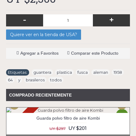
-
+
Quiere ver en la tienda de USA?
Agregar a Favoritos
Comparar este Producto
Etiquetas:
guantera
,
plastica
,
fusca
,
aleman
,
1958
,
64
,
y
,
brasileros
,
todos
COMPRADO RECIENTEMENTE
Agotado
-33%
Guarda polvo filtro de aire Kombi
UY $201
UY $297