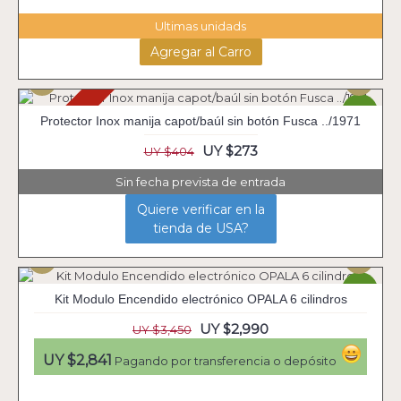
Ultimas unidads
Agregar al Carro
Agotado
-33%
Protector Inox manija capot/baúl sin botón Fusca ../1971
UY $273
UY $404
Sin fecha prevista de entrada
Quiere verificar en la
tienda de USA?
-13%
Kit Modulo Encendido electrónico OPALA 6 cilindros
UY $2,990
UY $3,450
UY $2,841
Pagando por transferencia o depósito