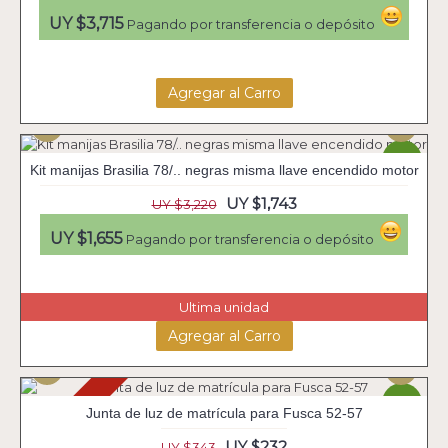
UY $3,715
Pagando por transferencia o depósito
Agregar al Carro
-46%
Kit manijas Brasilia 78/.. negras misma llave encendido motor
UY $1,743
UY $3,220
UY $1,655
Pagando por transferencia o depósito
Ultima unidad
Agregar al Carro
Agotado
-33%
Junta de luz de matrícula para Fusca 52-57
UY $232
UY $343