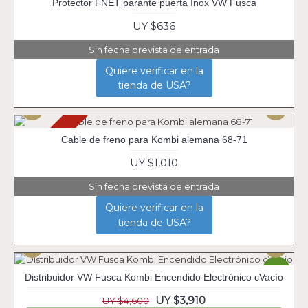
Agotado
Protector FNET parante puerta Inox VW Fusca
UY $636
Sin fecha prevista de entrada
Quiere verificar en la
tienda de USA?
Agotado
Cable de freno para Kombi alemana 68-71
UY $1,010
Sin fecha prevista de entrada
Quiere verificar en la
tienda de USA?
-15%
Distribuidor VW Fusca Kombi Encendido Electrónico cVacío
UY $3,910
UY $4,600