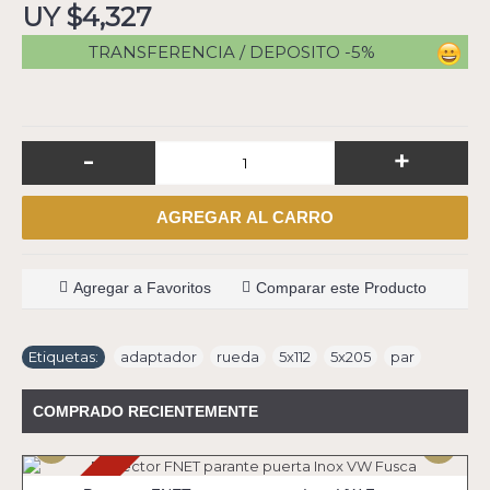
UY $4,327
TRANSFERENCIA / DEPOSITO -5%
-
+
AGREGAR AL CARRO
Agregar a Favoritos
Comparar este Producto
Etiquetas:
adaptador
,
rueda
,
5x112
,
5x205
,
par
COMPRADO RECIENTEMENTE