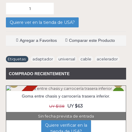
Quiere ver en la tienda de USA?
Agregar a Favoritos
Comparar este Producto
Etiquetas:
adaptador
,
universal
,
cable
,
acelerador
COMPRADO RECIENTEMENTE
Agotado
-54%
Goma entre chasis y carrocería trasera inferior.
UY $63
UY $138
Sin fecha prevista de entrada
Quiere verificar en la
tienda de USA?