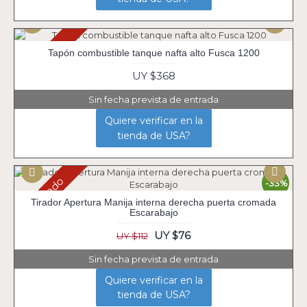
Agotado
Tapón combustible tanque nafta alto Fusca 1200
UY $368
Sin fecha prevista de entrada
Quiere verificar en la
tienda de USA?
Agotado
-33%
Tirador Apertura Manija interna derecha puerta cromada
Escarabajo
UY $76
UY $112
Sin fecha prevista de entrada
Quiere verificar en la
tienda de USA?