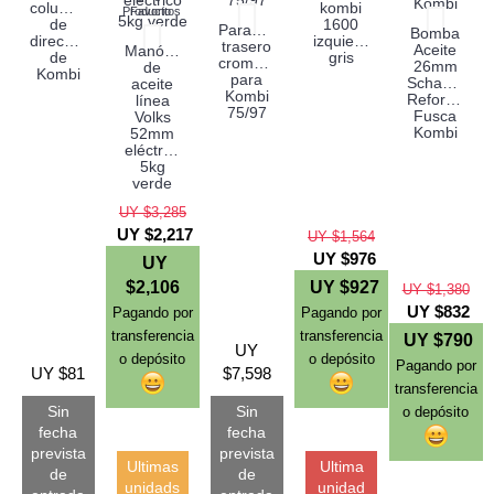
columna
kombi
Producto
Favoritos
de
1600
Paragolpes
Bomba
dirección
izquierdo
trasero
Aceite
Manómetro
de
gris
cromado
26mm
de
Kombi
para
Schadek
aceite
Kombi
Reforzada
línea
75/97
Fusca
Volks
Kombi
52mm
eléctrico
5kg
verde
UY $3,285
UY $2,217
UY $1,564
UY $976
UY
$2,106
UY $927
UY $1,380
UY $832
Pagando por
Pagando por
transferencia
transferencia
UY $790
UY
o depósito
o depósito
Pagando por
UY $81
$7,598
transferencia
Sin
Sin
o depósito
fecha
fecha
prevista
prevista
Ultimas
Ultima
de
de
unidads
unidad