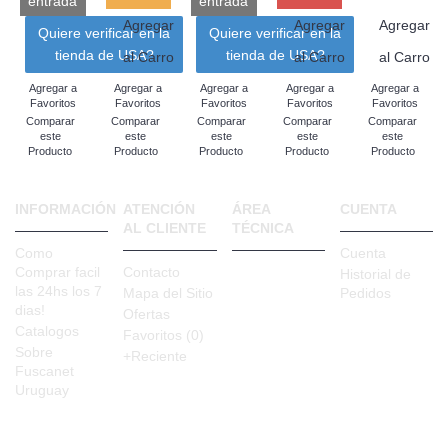
entrada
entrada
Agregar
Agregar
Agregar
Quiere verificar en la
Quiere verificar en la
tienda de USA?
tienda de USA?
al Carro
al Carro
al Carro
Agregar a
Agregar a
Agregar a
Agregar a
Agregar a
Favoritos
Favoritos
Favoritos
Favoritos
Favoritos
Comparar
Comparar
Comparar
Comparar
Comparar
este
este
este
este
este
Producto
Producto
Producto
Producto
Producto
INFORMACIÓN
ATENCIÓN
ÁREA
CUENTA
AL CLIENTE
TÉCNICA
Como
Cuenta
Comprar facil
Contacto
Historial de
las 24hs los 7
Mapa del Sitio
Pedidos
dias!
Ofertas
Catalogos
Favoritos (
0
)
Sobre
+Reciente
Fuscanet
Uruguay