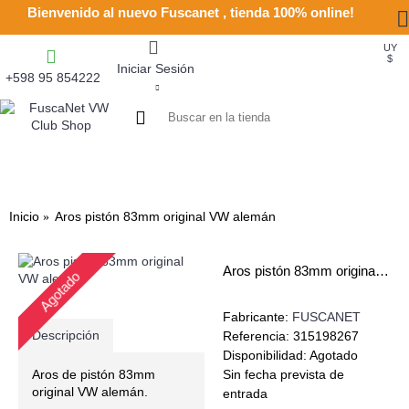
Bienvenido al nuevo Fuscanet , tienda 100% online!
UY
$
Iniciar Sesión
+598 95 854222
0
- UY $0
HOTSPARK
+RECIENTE
OFERTAS
UTILIDADES
CATALOGOS
COMO COMPRAR
MOTOR - PIEZAS
MOTOR - ACCESORIOS
MOTOR - SISTEMA ACEITE
CARBURACION Y FILTROS
ENCENDIDO Y ELECTRICIDAD
SISTEMA DE ESCAPE
SUSPENSIÓN Y DIRECCION
TRANSMISIÓN
LLANTAS
FRENOS Y ACCESORIOS
INYECCION ELECTRONICA Y 
CONEXIONES RAPIDAS
INSTRUMENTAL Y ACCES
FAROS Y ACCESORIOS
GOMAS, JUNTAS Y AC
ESPEJOS Y ACC.
TAPIZADOS Y ACC
INTERIOR
CONVERTIBL
PIEZAS DE 
EXTERIO
HERRA
CLUB 
US
L
Inicio
Aros pistón 83mm original VW alemán
Aros pistón 83mm original VW alemán
Agotado
Fabricante:
FUSCANET
Descripción
Referencia:
315198267
Disponibilidad:
Agotado
Aros de pistón 83mm
Sin fecha prevista de
original VW alemán.
entrada