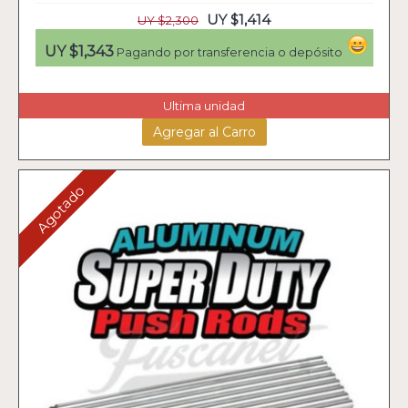
UY $1,414
UY $2,300
UY $1,343
Pagando por transferencia o depósito
Ultima unidad
Agregar al Carro
Agotado