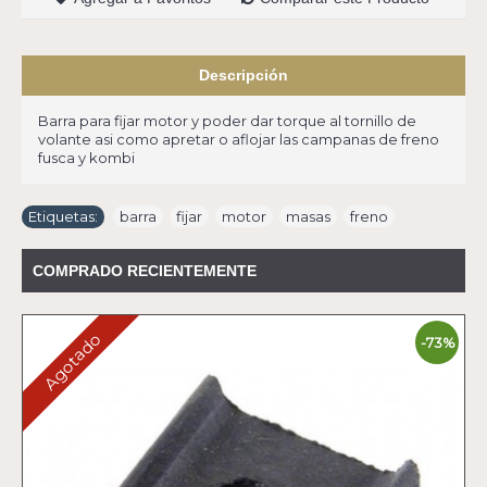
Descripción
Barra para fijar motor y poder dar torque al tornillo de
volante asi como apretar o aflojar las campanas de freno
fusca y kombi
Etiquetas:
barra
,
fijar
,
motor
,
masas
,
freno
COMPRADO RECIENTEMENTE
Agotado
-73%