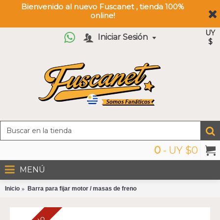
Bienvenido al nuevo Fuscanet , tienda 100%
online!
UY
Iniciar Sesión
$
0
- UY $0
MENÚ
Inicio
Barra para fijar motor / masas de freno