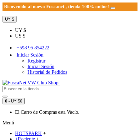
Bienvenido al nuevo Fuscanet , tienda 100% online!
UY $
UY $
US $
+598 95 854222
Iniciar Sesión
Registrar
Iniciar Sesión
Historial de Pedidos
0
- UY $0
El Carro de Compras esta Vacío.
Menú
HOTSPARK
+
+Reciente
+