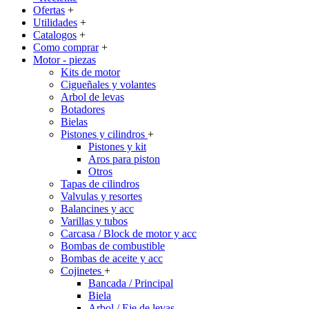
Ofertas
+
Utilidades
+
Catalogos
+
Como comprar
+
Motor - piezas
Kits de motor
Cigueñales y volantes
Arbol de levas
Botadores
Bielas
Pistones y cilindros
+
Pistones y kit
Aros para piston
Otros
Tapas de cilindros
Valvulas y resortes
Balancines y acc
Varillas y tubos
Carcasa / Block de motor y acc
Bombas de combustible
Bombas de aceite y acc
Cojinetes
+
Bancada / Principal
Biela
Arbol / Eje de levas