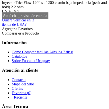
Inyector TrickFlow 120lbs - 1260 cc/min baja impedancia (peak and
hold) 2.2 ohm ..
UY $6,465
Sin fecha prevista de entrada
Quiere verificar en la
tienda de USA?
Agregar a Favoritos
Comparar este Producto
Información
Como Comprar facil las 24hs los 7 dias!
Catalogos
Sobre Fuscanet Uruguay
Atención al cliente
Contacto
Mapa del Sitio
Ofertas
Favoritos (
0
)
+Reciente
Área Técnica