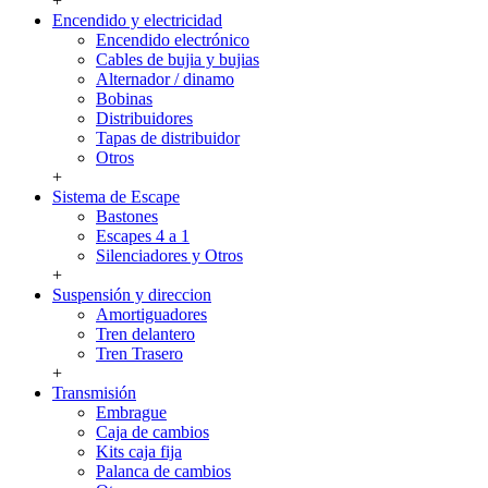
+
Encendido y electricidad
Encendido electrónico
Cables de bujia y bujias
Alternador / dinamo
Bobinas
Distribuidores
Tapas de distribuidor
Otros
+
Sistema de Escape
Bastones
Escapes 4 a 1
Silenciadores y Otros
+
Suspensión y direccion
Amortiguadores
Tren delantero
Tren Trasero
+
Transmisión
Embrague
Caja de cambios
Kits caja fija
Palanca de cambios