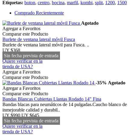
Etiquetas:
boton
,
centro
,
bocina
,
marfil
,
kombi
,
split
,
1200
,
1500
Comprado Recientemente
Agotado
Agregar a Favoritos
Comparar este Producto
Burlete de ventana lateral móvil Fusca
Burlete de ventana lateral móvil para Fusca. ..
UY $368
Sin fecha prevista de entrada
Quiere verificar en la
tienda de USA?
Agregar a Favoritos
Comparar este Producto
-35%
Agotado
Agregar a Favoritos
Comparar este Producto
Bandas Blancas Cubiertas Llantas Rodado 14" Fina
Bandas blacas para neumáticos de 14 pulgadas.Caucho blanco de
inmejorable calidad y durabil..
UY $990
UY $645
Sin fecha prevista de entrada
Quiere verificar en la
tienda de USA?