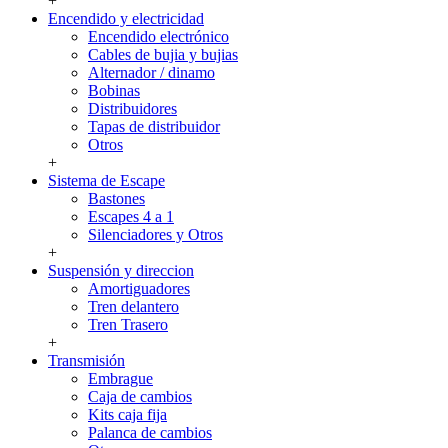
+
Encendido y electricidad
Encendido electrónico
Cables de bujia y bujias
Alternador / dinamo
Bobinas
Distribuidores
Tapas de distribuidor
Otros
+
Sistema de Escape
Bastones
Escapes 4 a 1
Silenciadores y Otros
+
Suspensión y direccion
Amortiguadores
Tren delantero
Tren Trasero
+
Transmisión
Embrague
Caja de cambios
Kits caja fija
Palanca de cambios