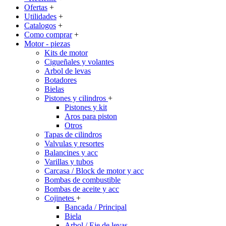
Ofertas
+
Utilidades
+
Catalogos
+
Como comprar
+
Motor - piezas
Kits de motor
Cigueñales y volantes
Arbol de levas
Botadores
Bielas
Pistones y cilindros
+
Pistones y kit
Aros para piston
Otros
Tapas de cilindros
Valvulas y resortes
Balancines y acc
Varillas y tubos
Carcasa / Block de motor y acc
Bombas de combustible
Bombas de aceite y acc
Cojinetes
+
Bancada / Principal
Biela
Arbol / Eje de levas