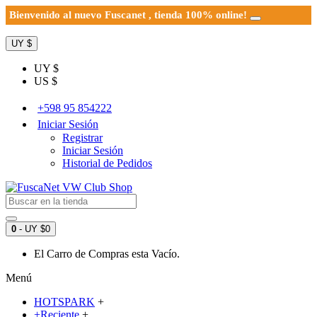
Bienvenido al nuevo Fuscanet , tienda 100% online!
UY $
UY $
US $
+598 95 854222
Iniciar Sesión
Registrar
Iniciar Sesión
Historial de Pedidos
0
- UY $0
El Carro de Compras esta Vacío.
Menú
HOTSPARK
+
+Reciente
+