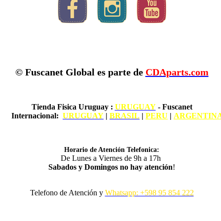
© Fuscanet Global
es parte de
CDAparts.com
Tienda Fisica Uruguay
:
URUGUAY
- Fuscanet
Internacional:
URUGUAY
|
BRASIL
|
PERU
|
ARGENTIN
Horario de Atención Telefonica:
De Lunes a Viernes de 9h a 17h
Sabados y Domingos no hay atención
!
Telefono de Atención y
Whatsapp: +598 95 854 222