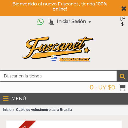
Bienvenido al nuevo Fuscanet , tienda 100%
online!
UY
Iniciar Sesión
$
0
- UY $0
MENÚ
Inicio
Cable de velocímetro para Brasilia