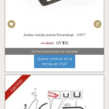
Juntas manija puerta Escarabajo ../1977
UY $12
UY $100
Sin fecha prevista de entrada
Quiere verificar en la
tienda de USA?
Agotado