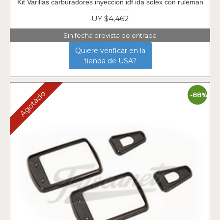
Kit Varillas carburadores inyeccion idf ida solex con ruleman
UY $4,462
Sin fecha prevista de entrada
Quiere verificar en la
tienda de USA?
Agotado
-88%