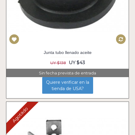
Junta tubo llenado aceite
UY $43
UY $138
Sin fecha prevista de entrada
Quiere verificar en la
tienda de USA?
Agotado