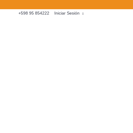
+598 95 854222
Iniciar Sesión
0
- UY $0
GOS
COMO COMPRAR