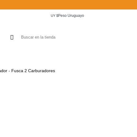
Peso Uruguayo
UY $
ECIENTE
OFERTAS
CATALO
ador - Fusca 2 Carburadores