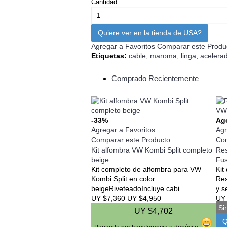
Cantidad
Quiere ver en la tienda de USA?
Agregar a Favoritos
Comparar este Produ
Etiquetas:
cable
,
maroma
,
linga
,
acelera
Comprado Recientemente
-33%
Ag
Agregar a Favoritos
Agr
Comparar este Producto
Com
Kit alfombra VW Kombi Split completo
Res
beige
Fu
Kit completo de alfombra para VW
Kit
Kombi Split en color
Res
beigeRiveteadoIncluye cabi..
y s
UY $7,360
UY $4,950
UY
Si
UY $4,702
Q