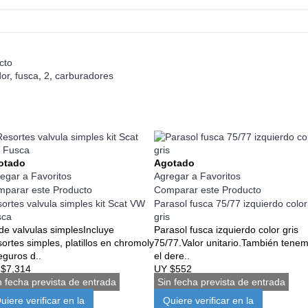
cto
dor
,
fusca
,
2
,
carburadores
otado
Agotado
egar a Favoritos
Agregar a Favoritos
parar este Producto
Comparar este Producto
ortes valvula simples kit Scat VW
Parasol fusca 75/77 izquierdo color
sca
gris
 de valvulas simplesIncluye
Parasol fusca izquierdo color gris
ortes simples, platillos en chromoly
75/77.Valor unitario.También tene
eguros d..
el dere..
 $7,314
UY $552
n fecha prevista de entrada
Sin fecha prevista de entrada
uiere verificar en la
Quiere verificar en la