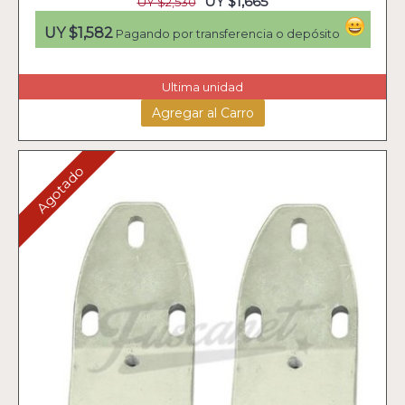
UY $1,665
UY $2,530
UY $1,582
Pagando por transferencia o depósito
Ultima unidad
Agregar al Carro
Agotado