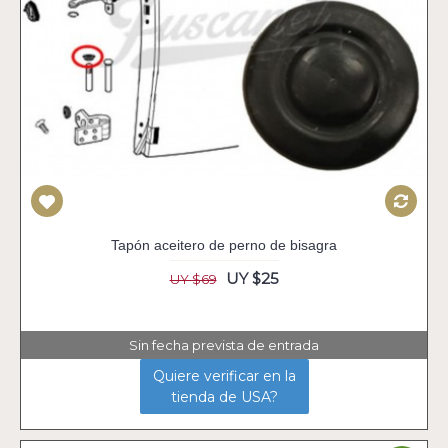
Tapón aceitero de perno de bisagra
UY $25
UY $69
Sin fecha prevista de entrada
Quiere verificar en la
tienda de USA?