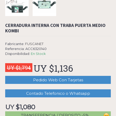
CERRADURA INTERNA CON TRABA PUERTA MEDIO
KOMBI
Fabricante:
FUSCANET
Referencia:
ACC6320140
Disponibilidad:
En Stock
UY $1,136
UY $1,794
Pedido Web Con Tarjetas
Contado Telefonico o Whatsapp
UY $1,080
TRANSFERENCIA / DEPOSITO -5%