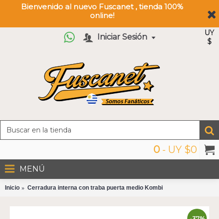
Bienvenido al nuevo Fuscanet , tienda 100%
online!
UY
Iniciar Sesión
$
0
- UY $0
MENÚ
Inicio
Cerradura interna con traba puerta medio Kombi
-37%