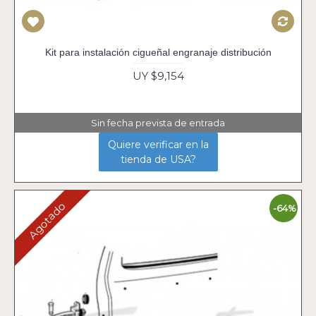
Kit para instalación cigueñal engranaje distribución
UY $9,154
Sin fecha prevista de entrada
Quiere verificar en la
tienda de USA?
Agotado
-64%