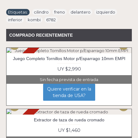
Etiquetas:
cilindro
,
freno
,
delantero
,
izquierdo
,
inferior
,
kombi
,
6782
COMPRADO RECIENTEMENTE
Agotado
Juego Completo Tornillos Motor p/Esparrago 10mm EMPI
UY $2,990
Sin fecha prevista de entrada
Quiere verificar en la
tienda de USA?
Agotado
Extractor de taza de rueda cromado
UY $1,460