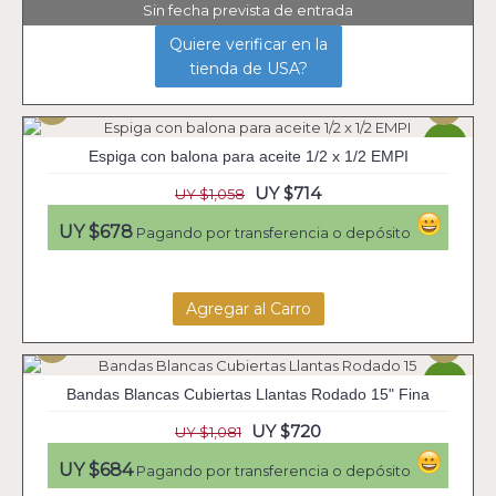
Sin fecha prevista de entrada
Quiere verificar en la
tienda de USA?
-33%
Espiga con balona para aceite 1/2 x 1/2 EMPI
UY $714
UY $1,058
UY $678
Pagando por transferencia o depósito
Agregar al Carro
-33%
Bandas Blancas Cubiertas Llantas Rodado 15" Fina
UY $720
UY $1,081
UY $684
Pagando por transferencia o depósito