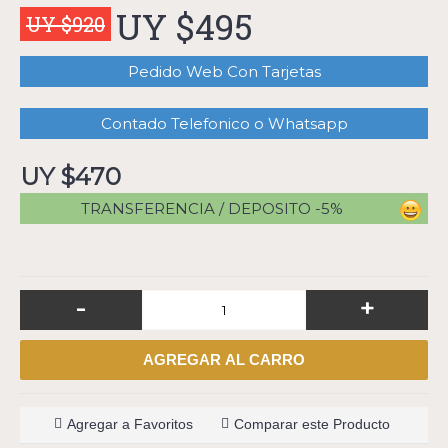
UY $495
UY $920
Pedido Web Con Tarjetas
Contado Telefonico o Whatsapp
UY $470
TRANSFERENCIA / DEPOSITO -5%
-
+
AGREGAR AL CARRO
Agregar a Favoritos
Comparar este Producto