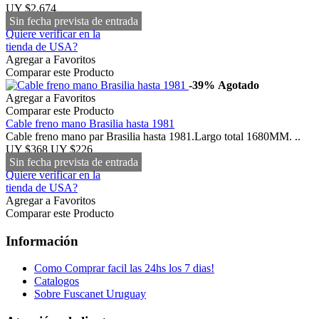
UY $2,674
Sin fecha prevista de entrada
Quiere verificar en la
tienda de USA?
Agregar a Favoritos
Comparar este Producto
-39%
Agotado
Agregar a Favoritos
Comparar este Producto
Cable freno mano Brasilia hasta 1981
Cable freno mano par Brasilia hasta 1981.Largo total 1680MM. ..
UY $368
UY $226
Sin fecha prevista de entrada
Quiere verificar en la
tienda de USA?
Agregar a Favoritos
Comparar este Producto
Información
Como Comprar facil las 24hs los 7 dias!
Catalogos
Sobre Fuscanet Uruguay