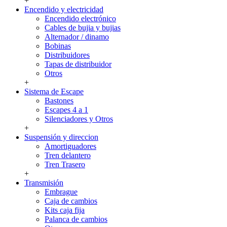
+
Encendido y electricidad
Encendido electrónico
Cables de bujia y bujias
Alternador / dinamo
Bobinas
Distribuidores
Tapas de distribuidor
Otros
+
Sistema de Escape
Bastones
Escapes 4 a 1
Silenciadores y Otros
+
Suspensión y direccion
Amortiguadores
Tren delantero
Tren Trasero
+
Transmisión
Embrague
Caja de cambios
Kits caja fija
Palanca de cambios