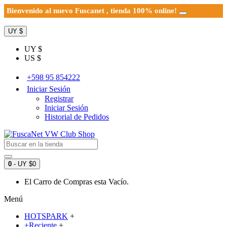
Bienvenido al nuevo Fuscanet , tienda 100% online!
UY $
UY $
US $
+598 95 854222
Iniciar Sesión
Registrar
Iniciar Sesión
Historial de Pedidos
0
- UY $0
El Carro de Compras esta Vacío.
Menú
HOTSPARK
+
+Reciente
+