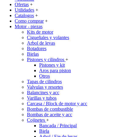
Ofertas
+
Utilidades
+
Catalogos
+
Como comprar
+
Motor - piezas
Kits de motor
Cigueñales y volantes
Arbol de levas
Botadores
Bielas
Pistones y cilindros
+
Pistones y kit
Aros para piston
Otros
Tapas de cilindros
Valvulas y resortes
Balancines y acc
Varillas y tubos
Carcasa / Block de motor y acc
Bombas de combustible
Bombas de aceite y acc
Cojinetes
+
Bancada / Principal
Biela
Arbol / Eje de levas