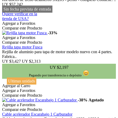
UY $57,242
Sin fecha prevista de entrada
Quiere verificar en la
tienda de USA?
Agregar a Favoritos
Comparar este Producto
-33%
Agregar a Favoritos
Comparar este Producto
Rejilla tapa motor Fusca
Rejilla de aluminio para tapa de motor modelo nuevo con 4 partes.
Fabrica..
UY $3,427
UY $2,313
UY $2,197
Pagando por transferencia o depósito
Ultimas unidads
Agregar al Carro
Agregar a Favoritos
Comparar este Producto
-38%
Agotado
Agregar a Favoritos
Comparar este Producto
Cable acelerador Escarabajo 1 Carburador