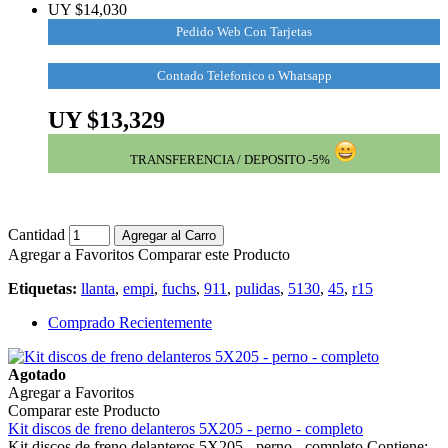
UY $14,030
Pedido Web Con Tarjetas
Contado Telefonico o Whatsapp
UY $13,329
TRANSFERENCIA / DEPOSITO -5%
Cantidad
Agregar al Carro
Agregar a Favoritos
Comparar este Producto
Etiquetas:
llanta
,
empi
,
fuchs
,
911
,
pulidas
,
5130
,
45
,
r15
Comprado Recientemente
Agotado
Agregar a Favoritos
Comparar este Producto
Kit discos de freno delanteros 5X205 - perno - completo
Kit discos de freno delanteros 5X205 - perno - completo Contiene: ..