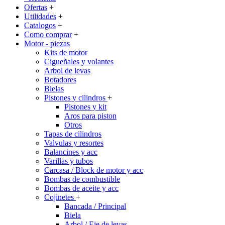
Ofertas
+
Utilidades
+
Catalogos
+
Como comprar
+
Motor - piezas
Kits de motor
Cigueñales y volantes
Arbol de levas
Botadores
Bielas
Pistones y cilindros
+
Pistones y kit
Aros para piston
Otros
Tapas de cilindros
Valvulas y resortes
Balancines y acc
Varillas y tubos
Carcasa / Block de motor y acc
Bombas de combustible
Bombas de aceite y acc
Cojinetes
+
Bancada / Principal
Biela
Arbol / Eje de levas