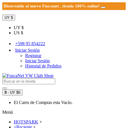
Bienvenido al nuevo Fuscanet , tienda 100% online!
UY $
UY $
US $
+598 95 854222
Iniciar Sesión
Registrar
Iniciar Sesión
Historial de Pedidos
0
- UY $0
El Carro de Compras esta Vacío.
Menú
HOTSPARK
+
+Reciente
+