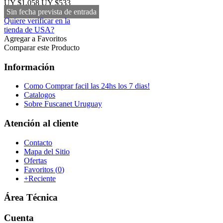
UY $1,058
UY $533
Sin fecha prevista de entrada
Quiere verificar en la
tienda de USA?
Agregar a Favoritos
Comparar este Producto
Información
Como Comprar facil las 24hs los 7 dias!
Catalogos
Sobre Fuscanet Uruguay
Atención al cliente
Contacto
Mapa del Sitio
Ofertas
Favoritos (
0
)
+Reciente
Área Técnica
Cuenta