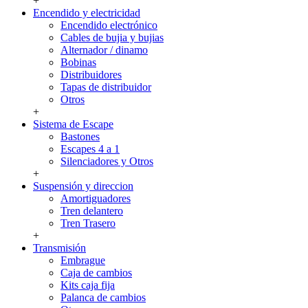
+
Encendido y electricidad
Encendido electrónico
Cables de bujia y bujias
Alternador / dinamo
Bobinas
Distribuidores
Tapas de distribuidor
Otros
+
Sistema de Escape
Bastones
Escapes 4 a 1
Silenciadores y Otros
+
Suspensión y direccion
Amortiguadores
Tren delantero
Tren Trasero
+
Transmisión
Embrague
Caja de cambios
Kits caja fija
Palanca de cambios