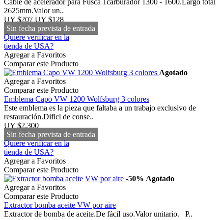
Cable de acelerador para Fusca 1carburador 1300 - 1600.Largo total
2625mm.Valor un..
UY $207
UY $128
Sin fecha prevista de entrada
Quiere verificar en la
tienda de USA?
Agregar a Favoritos
Comparar este Producto
Agotado
Agregar a Favoritos
Comparar este Producto
Emblema Capo VW 1200 Wolfsburg 3 colores
Este emblema es la pieza que faltaba a un trabajo exclusivo de
restauración.Dificl de conse..
UY $2,300
Sin fecha prevista de entrada
Quiere verificar en la
tienda de USA?
Agregar a Favoritos
Comparar este Producto
-50%
Agotado
Agregar a Favoritos
Comparar este Producto
Extractor bomba aceite VW por aire
Extractor de bomba de aceite.De fácil uso.Valor unitario. P..