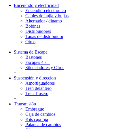
+
Encendido y electricidad
Encendido electrónico
Cables de bujia y bujias
Alternador / dinamo
Bobinas
Distribuidores
Tapas de distribuidor
Otros
+
Sistema de Escape
Bastones
Escapes 4 a 1
Silenciadores y Otros
+
Suspensión y direccion
Amortiguadores
Tren delantero
Tren Trasero
+
Transmisión
Embrague
Caja de cambios
Kits caja fija
Palanca de cambios