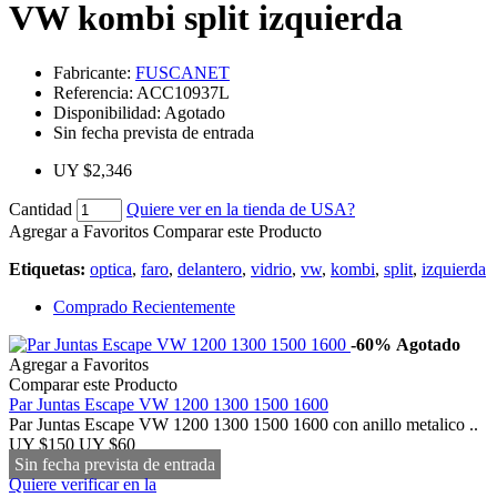
VW kombi split izquierda
Fabricante:
FUSCANET
Referencia:
ACC10937L
Disponibilidad:
Agotado
Sin fecha prevista de entrada
UY $2,346
Cantidad
Quiere ver en la tienda de USA?
Agregar a Favoritos
Comparar este Producto
Etiquetas:
optica
,
faro
,
delantero
,
vidrio
,
vw
,
kombi
,
split
,
izquierda
Comprado Recientemente
-60%
Agotado
Agregar a Favoritos
Comparar este Producto
Par Juntas Escape VW 1200 1300 1500 1600
Par Juntas Escape VW 1200 1300 1500 1600 con anillo metalico ..
UY $150
UY $60
Sin fecha prevista de entrada
Quiere verificar en la