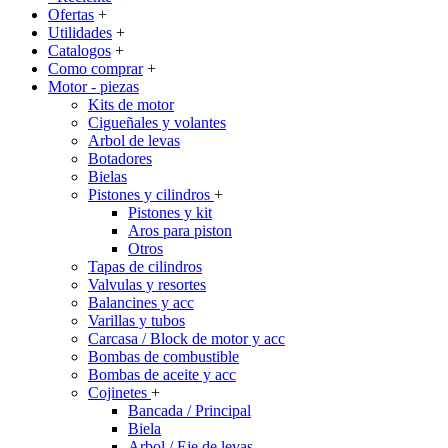
Ofertas
+
Utilidades
+
Catalogos
+
Como comprar
+
Motor - piezas
Kits de motor
Cigueñales y volantes
Arbol de levas
Botadores
Bielas
Pistones y cilindros
+
Pistones y kit
Aros para piston
Otros
Tapas de cilindros
Valvulas y resortes
Balancines y acc
Varillas y tubos
Carcasa / Block de motor y acc
Bombas de combustible
Bombas de aceite y acc
Cojinetes
+
Bancada / Principal
Biela
Arbol / Eje de levas