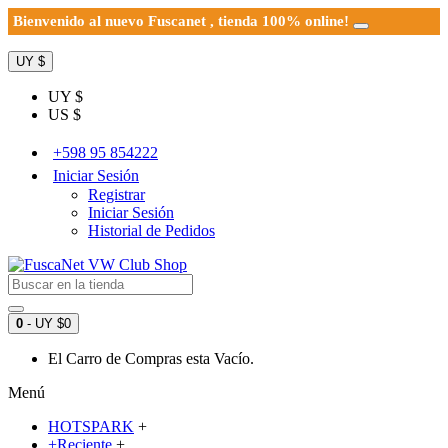
Bienvenido al nuevo Fuscanet , tienda 100% online!
UY $
UY $
US $
+598 95 854222
Iniciar Sesión
Registrar
Iniciar Sesión
Historial de Pedidos
0
- UY $0
El Carro de Compras esta Vacío.
Menú
HOTSPARK
+
+Reciente
+