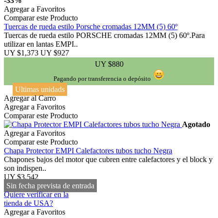
-33%
Agregar a Favoritos
Comparar este Producto
Tuercas de rueda estilo Porsche cromadas 12MM (5) 60º
Tuercas de rueda estilo PORSCHE cromadas 12MM (5) 60º.Para
utilizar en lantas EMPI..
UY $1,373
UY $927
UY $880
Pagando por transferencia o depósito
Ultimas unidads
Agregar al Carro
Agregar a Favoritos
Comparar este Producto
Agotado
Agregar a Favoritos
Comparar este Producto
Chapa Protector EMPI Calefactores tubos tucho Negra
Chapones bajos del motor que cubren entre calefactores y el block y
son indispen..
UY $3,542
Sin fecha prevista de entrada
Quiere verificar en la
tienda de USA?
Agregar a Favoritos