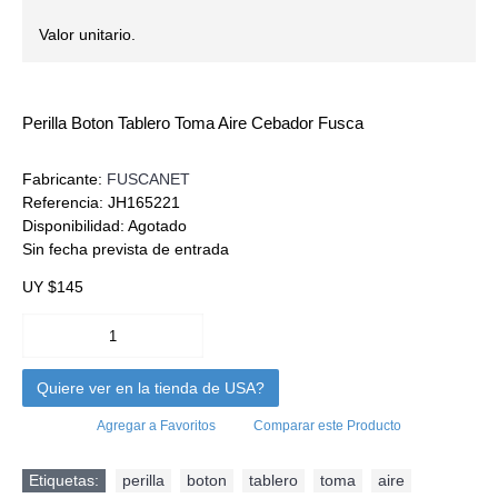
Valor unitario.
Perilla Boton Tablero Toma Aire Cebador Fusca
Fabricante:
FUSCANET
Referencia:
JH165221
Disponibilidad:
Agotado
Sin fecha prevista de entrada
UY $145
Quiere ver en la tienda de USA?
Agregar a Favoritos
Comparar este Producto
Etiquetas:
perilla
,
boton
,
tablero
,
toma
,
aire
,