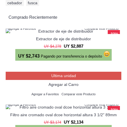
cebador
,
fusca
Comprado Recientemente
Agregar a Favoritos
Comparar este Producto
-33%
Extractor de eje de distribuidor
UY $2,887
UY $4,278
UY $2,743
Pagando por transferencia o depósito
Ultima unidad
Agregar al Carro
Agregar a Favoritos
Comparar este Producto
Agregar a Favoritos
Comparar este Producto
-33%
Filtro aire cromado oval dcoe horizontal altura 3 1/2" 89mm
UY $2,134
UY $3,174