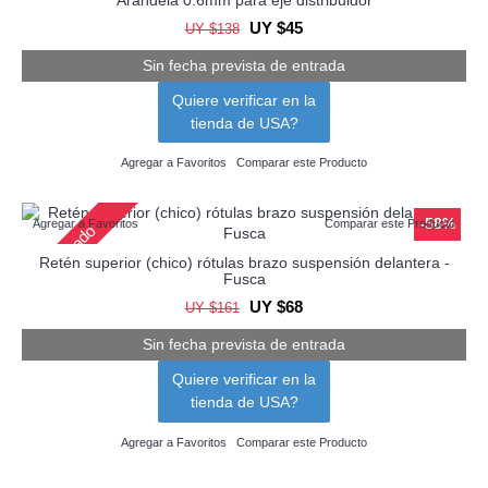
Agotado
UY $45
UY $138
Sin fecha prevista de entrada
Quiere verificar en la
tienda de USA?
Agregar a Favoritos
Comparar este Producto
-58%
Agregar a Favoritos
Comparar este Producto
Agotado
Retén superior (chico) rótulas brazo suspensión delantera -
Fusca
UY $68
UY $161
Sin fecha prevista de entrada
Quiere verificar en la
tienda de USA?
Agregar a Favoritos
Comparar este Producto