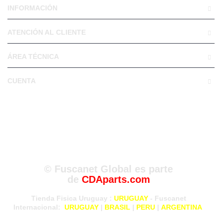
INFORMACIÓN
ATENCIÓN AL CLIENTE
ÁREA TÉCNICA
CUENTA
© Fuscanet Global
es parte
de
CDAparts.com
Tienda Fisica Uruguay
:
URUGUAY
- Fuscanet
Internacional:
URUGUAY
|
BRASIL
|
PERU
|
ARGENTINA