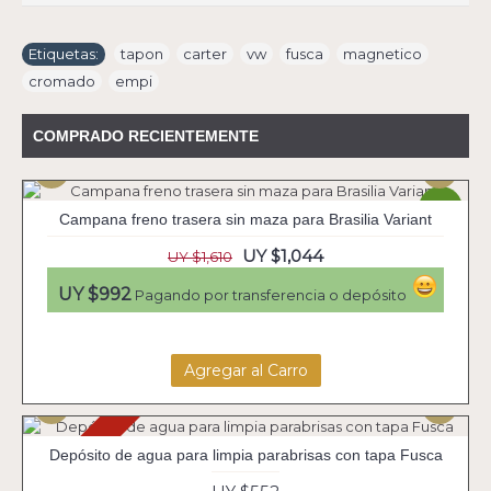
Etiquetas:
tapon
,
carter
,
vw
,
fusca
,
magnetico
,
cromado
,
empi
COMPRADO RECIENTEMENTE
-35%
Campana freno trasera sin maza para Brasilia Variant
UY $1,044
UY $1,610
UY $992
Pagando por transferencia o depósito
Agregar al Carro
Agotado
Depósito de agua para limpia parabrisas con tapa Fusca