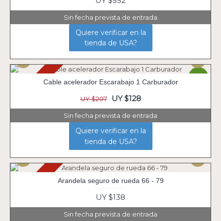
UY $552
Sin fecha prevista de entrada
Quiere verificar en la
tienda de USA?
Agotado
-38%
Cable acelerador Escarabajo 1 Carburador
UY $128
UY $207
Sin fecha prevista de entrada
Quiere verificar en la
tienda de USA?
Agotado
Arandela seguro de rueda 66 - 79
UY $138
Sin fecha prevista de entrada