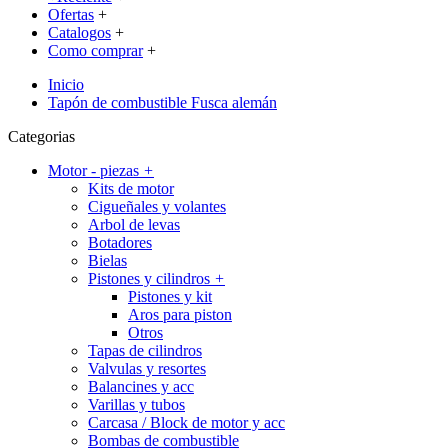
Ofertas
+
Catalogos
+
Como comprar
+
Inicio
Tapón de combustible Fusca alemán
Categorias
Motor - piezas
+
Kits de motor
Cigueñales y volantes
Arbol de levas
Botadores
Bielas
Pistones y cilindros
+
Pistones y kit
Aros para piston
Otros
Tapas de cilindros
Valvulas y resortes
Balancines y acc
Varillas y tubos
Carcasa / Block de motor y acc
Bombas de combustible