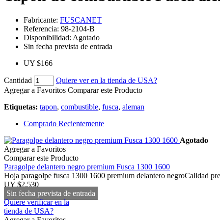
Fabricante:
FUSCANET
Referencia:
98-2104-B
Disponibilidad:
Agotado
Sin fecha prevista de entrada
UY $166
Cantidad
Quiere ver en la tienda de USA?
Agregar a Favoritos
Comparar este Producto
Etiquetas:
tapon
,
combustible
,
fusca
,
aleman
Comprado Recientemente
Agotado
Agregar a Favoritos
Comparar este Producto
Paragolpe delantero negro premium Fusca 1300 1600
Hoja paragolpe fusca 1300 1600 premium delantero negroCalidad pr
UY $2,530
Sin fecha prevista de entrada
Quiere verificar en la
tienda de USA?
Agregar a Favoritos