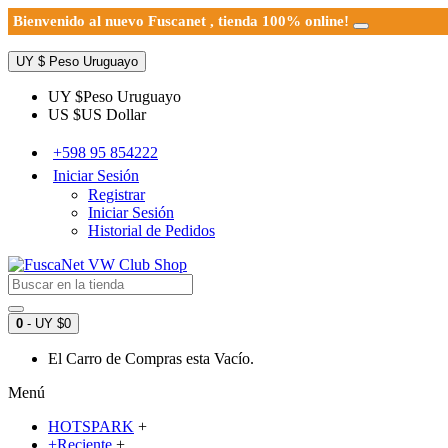
Bienvenido al nuevo Fuscanet , tienda 100% online!
UY $
Peso Uruguayo
UY $
Peso Uruguayo
US $
US Dollar
+598 95 854222
Iniciar Sesión
Registrar
Iniciar Sesión
Historial de Pedidos
0
- UY $0
El Carro de Compras esta Vacío.
Menú
HOTSPARK
+
+Reciente
+