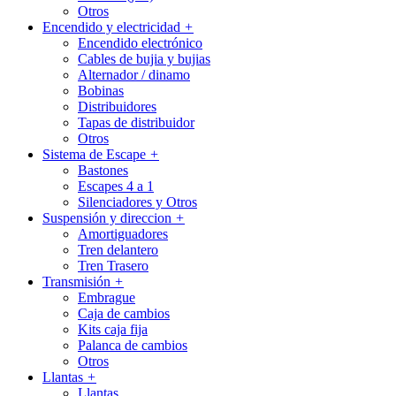
Otros
Encendido y electricidad
+
Encendido electrónico
Cables de bujia y bujias
Alternador / dinamo
Bobinas
Distribuidores
Tapas de distribuidor
Otros
Sistema de Escape
+
Bastones
Escapes 4 a 1
Silenciadores y Otros
Suspensión y direccion
+
Amortiguadores
Tren delantero
Tren Trasero
Transmisión
+
Embrague
Caja de cambios
Kits caja fija
Palanca de cambios
Otros
Llantas
+
Llantas