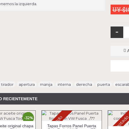
nemos la izquierda.
UY $1
-
tirador
,
apertura
,
manija
,
interna
,
derecha
,
puerta
,
escara
 RECIENTEMENTE
Agotado
Agotad
-32%
ite original chapa
Tapas Forros Panel Puerta