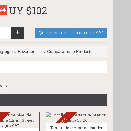
UY $102
84
+
Quiere ver en la tienda de USA?
Agregar a Favoritos
Comparar este Producto
bajo
o
Agotado
Tornillo de cerradura interior