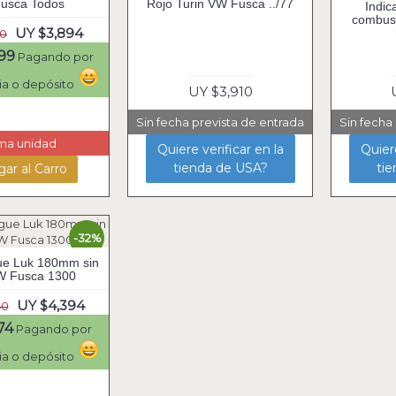
usca Todos
Rojo Turin VW Fusca ../77
Indic
combust
UY $3,894
50
99
Pagando por
ia o depósito
UY $3,910
Sin fecha prevista de entrada
Sin fecha
ima unidad
Quiere verificar en la
Quiere
tienda de USA?
ti
ar al Carro
-32%
ue Luk 180mm sin
W Fusca 1300
UY $4,394
40
74
Pagando por
ia o depósito