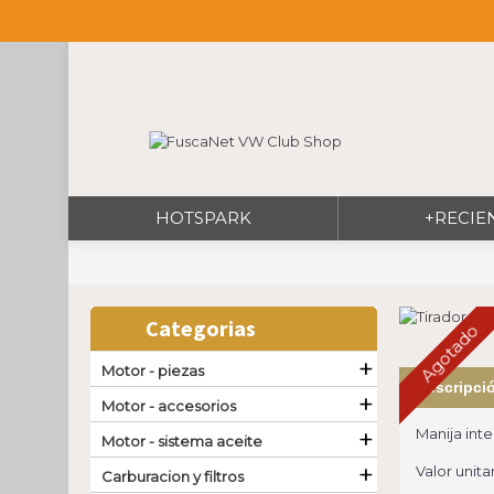
HOTSPARK
+RECIE
Categorias
Agotado
+
Motor - piezas
Descripci
+
Motor - accesorios
+
Manija inte
Motor - sistema aceite
+
Valor unitar
Carburacion y filtros