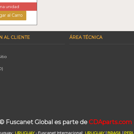
ima unidad
ar al Carro
N AL CLIENTE
ÁREA TÉCNICA
itio
0
)
© Fuscanet Global
es parte de
CDAparts.com
Uruguay
:
URUGUAY
- Fuscanet Internacional:
URUGUAY
|
BRASIL
|
PER