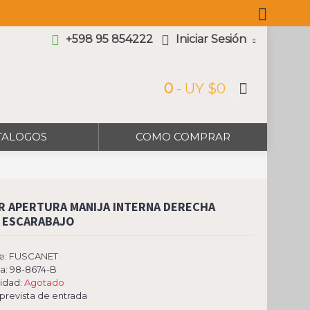
+598 95 854222
Iniciar Sesión
0
- UY $0
TALOGOS
COMO COMPRAR
R APERTURA MANIJA INTERNA DERECHA
 ESCARABAJO
e:
FUSCANET
a:
98-8674-B
lidad:
Agotado
 prevista de entrada