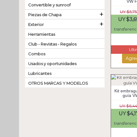
VW F
Convertible y sunroof
UY $5,7
+
Piezas de Chapa
UY $3,6
+
Exterior
transferenc
Herramientas
Club - Revistas - Regalos
Ult
Combos
Agreg
Usados y oportunidades
Lubricantes
OTROS MARCAS Y MODELOS
Kit embrag
guía V
UY $6,4
UY $4,1
transferenc