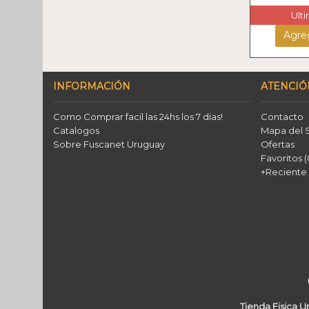
Ult
Agreg
INFORMACIÓN
ATENCIÓ
Como Comprar facil las 24hs los 7 dias!
Contacto
Catalogos
Mapa del S
Sobre Fuscanet Uruguay
Ofertas
Favoritos (
+Reciente
Tienda Fisica 