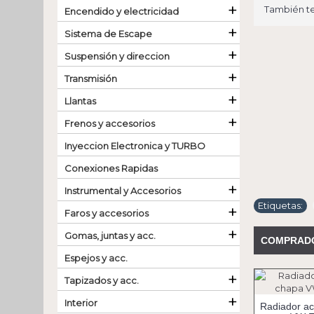
+
También te
Encendido y electricidad
+
Sistema de Escape
+
Suspensión y direccion
+
Transmisión
+
Llantas
+
Frenos y accesorios
Inyeccion Electronica y TURBO
Conexiones Rapidas
+
Instrumental y Accesorios
Etiquetas:
+
Faros y accesorios
+
Gomas, juntas y acc.
COMPRADO
Espejos y acc.
+
Tapizados y acc.
+
Interior
Radiador ace