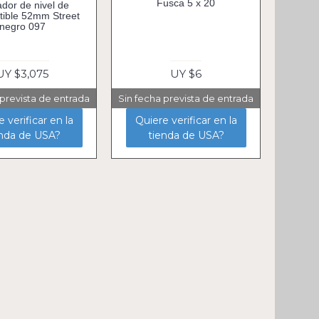
Fusca 5 x 20
ador de nivel de
ible 52mm Street
negro 097
UY $3,075
UY $6
 prevista de entrada
Sin fecha prevista de entrada
 verificar en la
Quiere verificar en la
enda de USA?
tienda de USA?