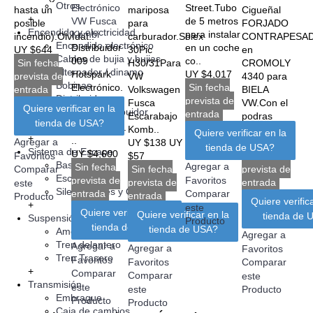
Otros
Electrónico
Street.Tubo
hasta un
mariposa
Cigueñal
+
VW Fusca
de 5 metros
posible
para
FORJADO
Encendido y electricidad
Kombi
para instalar
incendio).Olvídat..
carburador.Solex
CONTRAPESA
Encendido electrónico
Distribuidor
en un coche
UY $644
30Pic
en
Cables de bujia y bujias
009
co..
Sin fecha
H30/31Para
CROMOLY
Alternador / dinamo
Hotspark
UY $4,017
prevista de
VW
4340 para
Bobinas
Electrónico.
Sin fecha
entrada
Volkswagen
BIELA
Distribuidores
Ideal para
prevista de
Fusca
VW.Con el
Quiere verificar en la
Tapas de distribuidor
doble
entrada
Escarabajo
podras
tienda de USA?
Otros
carburación.
Komb..
trabajar..
Quiere verificar en la
+
..
Agregar a
UY $138
UY
UY $30,590
tienda de USA?
Sistema de Escape
UY $4,600
$57
Sin fecha
Favoritos
Bastones
Agregar a
Sin fecha
Sin fecha
prevista de
Comparar
Escapes 4 a 1
prevista de
Favoritos
prevista de
entrada
este
Silenciadores y Otros
entrada
Comparar
entrada
Producto
Quiere verific
+
este
Quiere verificar en la
Quiere verificar en la
tienda de 
Suspensión y direccion
Producto
tienda de USA?
tienda de USA?
Amortiguadores
Agregar a
Tren delantero
Agregar a
Agregar a
Favoritos
Tren Trasero
Favoritos
Favoritos
Comparar
+
Comparar
Comparar
este
Transmisión
este
este
Producto
Embrague
Producto
Producto
Caja de cambios