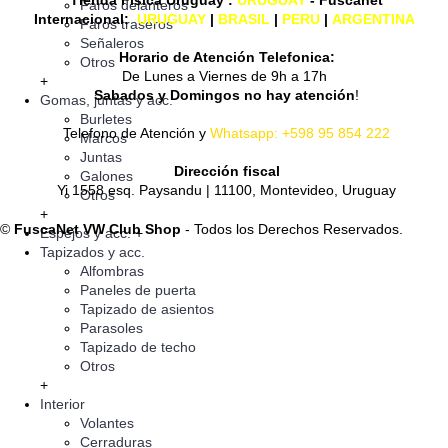
Faros delanteros
Internacional:
URUGUAY
|
BRASIL
|
PERU
|
ARGENTINA
Faros traseros
Señaleros
Horario de Atención Telefonica:
Otros
De Lunes a Viernes de 9h a 17h
+
Sabados y Domingos no hay atención
!
Gomas, juntas y acc.
Burletes
Telefono de Atención y
Whatsapp: +598 95 854 222
Marcos
Juntas
Dirección fiscal
Galones
Yi 1558 esq. Paysandu | 11100, Montevideo, Uruguay
Otros
+
©
FuscaNet VW Club Shop
- Todos los Derechos Reservados.
Espejos y acc.
+
Tapizados y acc.
Alfombras
Paneles de puerta
Tapizado de asientos
Parasoles
Tapizado de techo
Otros
+
Interior
Volantes
Cerraduras