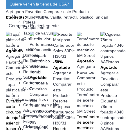
Quiere ver en la tienda de USA?
Otros
+
Agregar a Favoritos
Comparar este Producto
Motor - accesorios
Etiquetas:
tubo
,
cubre
,
varilla
,
retractil
,
plastico
,
unidad
Poleas
Comprado Recientemente
Chapas motor
Tapas de valvulas
Otros
+
Motor - sistema aceite
Agotado
Bombas
Agregar a
Radiadores
Agotado
-59%
Favoritos
Conexiones
Agregar a
Agotado
Agotado
Comparar
Retenes
Favoritos
Agregar a
Agregar a
este
Sobre carter
Agotado
Comparar
Favoritos
Favoritos
Producto
Carter seco
Agregar a
este
Comparar
Comparar
Tapa
Otros
Favoritos
Producto
plástica de
este
este
+
Comparar
Termómetro
batería
Producto
Producto
Carburacion y filtros
este
de aceite
Evitá los
Resorte
Cigueñal
Carburadores y kits
Producto
mecánico
corto
Mariposa
78mm
Admisiones y acc
Distribuidor
5M Street
circuitos
Carburador
forjado 4340
Bomba de combustible
Performance
Termómetro
debajo del
Solex 30Pic
contrapesado
Filtros
009
de aceite
asiento
H30/31
8 pinos
Cicleres (jets)
Hotspark
mecánico
trasero (y
Resorte
AAPistons