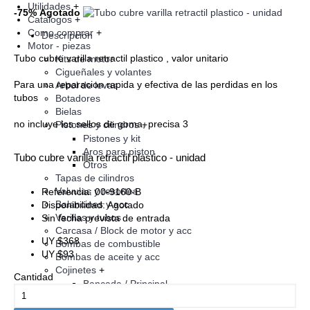
Utilidades
+
-75%
Agotado
Catalogos
+
Como comprar
+
Descripción
Motor - piezas
Tubo cubre varilla retractil plastico , valor unitario
Kits de motor
Cigueñales y volantes
Para una reparacion rapida y efectiva de las perdidas en los
Arbol de levas
tubos
Botadores
Bielas
no incluye los sellos de goma, precisa 3
Pistones y cilindros
+
Pistones y kit
Aros para piston
Tubo cubre varilla retractil plastico - unidad
Otros
Tapas de cilindros
Valvulas y resortes
Referencia:
00-9160-B
Balancines y acc
Disponibilidad:
Agotado
Varillas y tubos
Sin fecha prevista de entrada
Carcasa / Block de motor y acc
UY $368
Bombas de combustible
UY $93
Bombas de aceite y acc
Cojinetes
+
Cantidad
Bancada / Principal
Biela
Arbol / Eje de levas