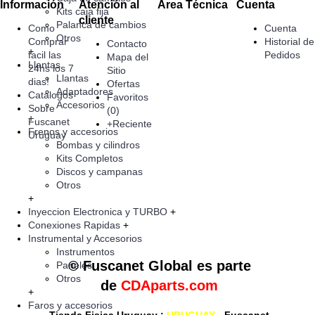
Información
Atención al
Área Técnica
Cuenta
Kits caja fija
cliente
Palanca de cambios
Como
Cuenta
Otros
Comprar
Historial de
Contacto
+
facil las
Pedidos
Mapa del
Llantas
24hs los 7
Sitio
Llantas
dias!
Ofertas
Adaptadores
Catalogos
Favoritos
Accesorios
Sobre
(
0
)
+
Fuscanet
+Reciente
Frenos y accesorios
Uruguay
Bombas y cilindros
Kits Completos
Discos y campanas
Otros
+
Inyeccion Electronica y TURBO
+
Conexiones Rapidas
+
Instrumental y Accesorios
Instrumentos
© Fuscanet Global
es parte
Paneles
Otros
de
CDAparts.com
+
Faros y accesorios
Tienda Fisica Uruguay
:
URUGUAY
- Fuscanet