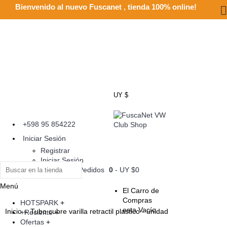
Bienvenido al nuevo Fuscanet , tienda 100% online!
UY $
+598 95 854222
Iniciar Sesión
Registrar
Iniciar Sesión
Historial de Pedidos
0
- UY $0
Menú
El Carro de
Compras
HOTSPARK
+
esta Vacío.
Inicio
Tubo cubre varilla retractil plastico - unidad
+Reciente
+
Ofertas
+