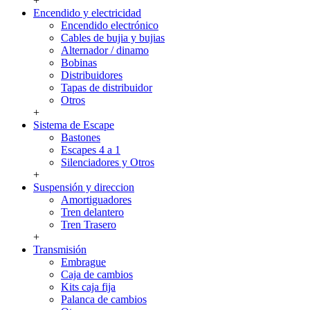
+
Encendido y electricidad
Encendido electrónico
Cables de bujia y bujias
Alternador / dinamo
Bobinas
Distribuidores
Tapas de distribuidor
Otros
+
Sistema de Escape
Bastones
Escapes 4 a 1
Silenciadores y Otros
+
Suspensión y direccion
Amortiguadores
Tren delantero
Tren Trasero
+
Transmisión
Embrague
Caja de cambios
Kits caja fija
Palanca de cambios