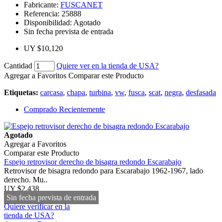
Fabricante:
FUSCANET
Referencia:
25888
Disponibilidad:
Agotado
Sin fecha prevista de entrada
UY $10,120
Cantidad
Quiere ver en la tienda de USA?
Agregar a Favoritos
Comparar este Producto
Etiquetas:
carcasa
,
chapa
,
turbina
,
vw
,
fusca
,
scat
,
negra
,
desfasada
Comprado Recientemente
Agotado
Agregar a Favoritos
Comparar este Producto
Espejo retrovisor derecho de bisagra redondo Escarabajo
Retrovisor de bisagra redondo para Escarabajo 1962-1967, lado
derecho. Mu..
UY $2,438
Sin fecha prevista de entrada
Quiere verificar en la
tienda de USA?