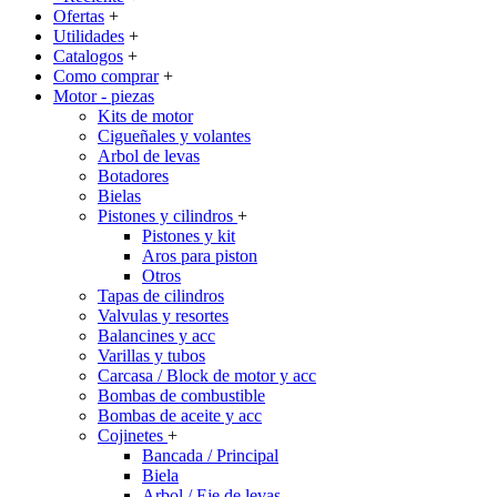
Ofertas
+
Utilidades
+
Catalogos
+
Como comprar
+
Motor - piezas
Kits de motor
Cigueñales y volantes
Arbol de levas
Botadores
Bielas
Pistones y cilindros
+
Pistones y kit
Aros para piston
Otros
Tapas de cilindros
Valvulas y resortes
Balancines y acc
Varillas y tubos
Carcasa / Block de motor y acc
Bombas de combustible
Bombas de aceite y acc
Cojinetes
+
Bancada / Principal
Biela
Arbol / Eje de levas