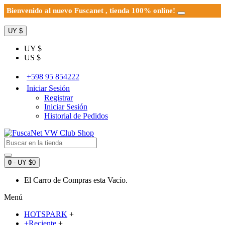
Bienvenido al nuevo Fuscanet , tienda 100% online!
UY $
UY $
US $
+598 95 854222
Iniciar Sesión
Registrar
Iniciar Sesión
Historial de Pedidos
0
- UY $0
El Carro de Compras esta Vacío.
Menú
HOTSPARK
+
+Reciente
+