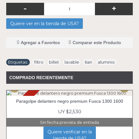
-
+
Quiere ver en la tienda de USA?
Agregar a Favoritos
Comparar este Producto
Etiquetas:
filtro
,
billet
,
lavable
,
6an
,
aluminio
COMPRADO RECIENTEMENTE
Agotado
Paragolpe delantero negro premium Fusca 1300 1600
UY $2,530
Sin fecha prevista de entrada
Quiere verificar en la
tienda de USA?