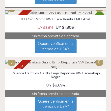
Agotado
-53%
Kit Color Motor VW Fusca Kombi EMPI Azul
UY $1,806
UY $3,816
Sin fecha prevista de entrada
Quiere verificar en la
tienda de USA?
Agotado
Palanca Cambios Gatillo Empi Deportiva VW Escarabajo
Negra
UY $8,694
Sin fecha prevista de entrada
Quiere verificar en la
tienda de USA?