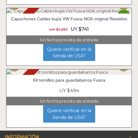
Agotado
-43%
Capuchones Cables bujía VW Fusca NGK original Resistivo
UY $741
UY $1,297
Sin fecha prevista de entrada
Quiere verificar en la
tienda de USA?
Agotado
Kit tornillos para guardabarros Fusca
UY $494
Sin fecha prevista de entrada
Quiere verificar en la
tienda de USA?
INFORMACIÓN